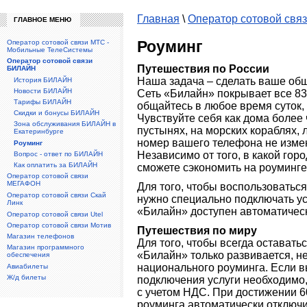
Главная
\
Оператор сотовой св
ГЛАВНОЕ МЕНЮ
Роуминг
Оператор сотовой связи МТС -
Мобильные ТелеСистемы
Оператор сотовой связи
Путешествия по России
БИЛАЙН
Наша задача – сделать ваше об
История БИЛАЙН
Новости БИЛАЙН
Сеть «Билайн» покрывает все 83
Тарифы БИЛАЙН
общайтесь в любое время суток, 
Скидки и бонусы БИЛАЙН
Чувствуйте себя как дома более 
Зона обслуживания БИЛАЙН в
пустынях, на морских кораблях, 
Екатеринбурге
номер вашего телефона не измен
Роуминг
Независимо от того, в какой гор
Вопрос - ответ по БИЛАЙН
Как оплатить за БИЛАЙН
сможете сэкономить на роуминге
Оператор сотовой связи
МЕГАФОН
Для того, чтобы воспользоваться
Оператор сотовой связи Скай
нужно специально подключать ус
Линк
«Билайн» доступен автоматичес
Оператор сотовой связи Utel
Оператор сотовой связи Мотив
Путешествия по миру
Магазин телефонов
Для того, чтобы всегда оставатьс
Магазин программного
«Билайн» только развивается, н
обеспечения
национального роуминга. Если вы
Авиабилеты
Ж/д билеты
подключения услуги необходимо,
с учетом НДС. При достижении 6
роуминга автоматически отключи