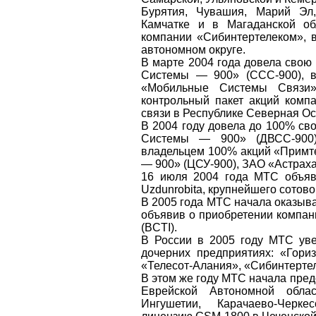
Бурятия, Чувашия, Марий Эл
Камчатке и в Магаданской об
компании «Сибинтертелеком», в
автономном округе.
В марте 2004 года довела свою
Системы — 900» (ССС-900), 
«Мобильные Системы Связи»
контрольный пакет акций компа
связи в Республике Северная Ос
В 2004 году довела до 100% с
Сиcтемы — 900» (ДВСС-90
владельцем 100% акций «Примт
— 900» (ЦСУ-900), ЗАО «Астрах
16 июля 2004 года МТС объяв
Uzdunrobita, крупнейшего сотово
В 2005 года МТС начала оказыва
объявив о приобретении компани
(BCTI).
В России в 2005 году МТС ув
дочерних предприятиях: «Гориз
«Телесот-Алания», «Сибинтерте
В этом же году МТС начала пред
Еврейской Автономной облас
Ингушетии, Карачаево-Черке