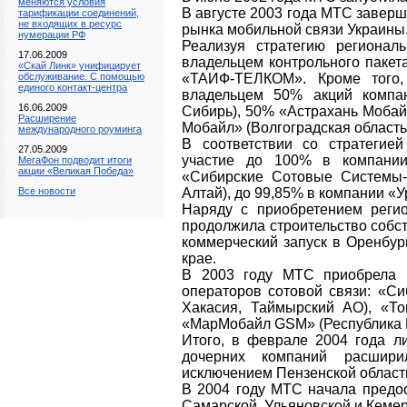
меняются условия
В августе 2003 года МТС завер
тарификации соединений,
не входящих в ресурс
рынка мобильной связи Украины
нумерации РФ
Реализуя стратегию регионал
17.06.2009
владельцем контрольного пакет
«Скай Линк» унифицирует
обслуживание. С помощью
«ТАИФ-ТЕЛКОМ». Кроме того,
единого контакт-центра
владельцем 50% акций компа
16.06.2009
Сибирь), 50% «Астрахань Мобай
Расширение
Мобайл» (Волгоградская область
международного роуминга
В соответствии со стратегие
27.05.2009
участие до 100% в компани
МегаФон подводит итоги
акции «Великая Победа»
«Сибирские Сотовые Системы-9
Все новости
Алтай), до 99,85% в компании «У
Наряду с приобретением реги
продолжила строительство собст
коммерческий запуск в Оренбур
крае.
В 2003 году МТС приобрела 
операторов сотовой связи: «Си
Хакасия, Таймырский АО), «То
«МарМобайл GSM» (Республика 
Итого, в феврале 2004 года 
дочерних компаний расшир
исключением Пензенской области
В 2004 году МТС начала предос
Самарской, Ульяновской и Кемер