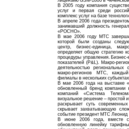
лицензию GSM-1800 в Чеченской
В 2005 году компания существ
услуг и первая среди росси
комплекс услуг на базе технолог
В апреле 2006 года президент
занимавший должность генерал
«РОСНО».
В мае 2006 году МТС заверши
которой были созданы следу
центр, бизнес-единица, макр
определяет общую стратегию к
процедуры управления. Бизнес-
показателей (P&L). Макро-реги
деятельностью региональных 
макро-регионов МТС, каждый
филиалы в нескольких субъектах
В мае 2006 года на выставке 
обновленный бренд компании в
компаний «Система Телеком
визуальное решение – простой и
раскрывает суть современных
скрывает захватывающую слож
событие президент МТС Леонид
В июне 2006 года, вместе 
обновленную линейку тарифны