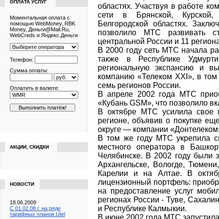
ОПЛАТА УСЛУГ
областях. Участвуя в работе к
сети в Брянской, Курской,
Моментальная оплата с
Белгородской областях. Заклю
помощью WebMoney, RBK
Money, Деньги@Mail.Ru,
позволило МТС развивать с
WebCreds и Яндекс.Деньги
центральной России и 11 региона
В 2000 году сеть МТС начала ра
также в Республике Удмурт
Телефон:
региональную экспансию и вы
Сумма оплаты:
компанию «Телеком XXI», в том
семь регионов России.
Оплатить в валюте:
В апреле 2002 года МТС прио
«Кубань GSM», что позволило вк
В октябре МТС усилила свое п
регионе, объявив о покупке е
округе — компании «Донтелеком
В том же году МТС укрепила с
местного оператора в Башкор
АКЦИИ, СКИДКИ
Челябинске. В 2002 году были 
Архангельске, Вологде, Тюмени
Карелии и на Алтае. В октя
лицензионный портфель: приоб
НОВОСТИ
на предоставление услуг моби
регионах России - Туве, Сахали
18.06.2009
и Республике Калмыкии.
C 01.02.08 г. на ряде
тарифных планов Utel
В июне 2002 года МТС запустила