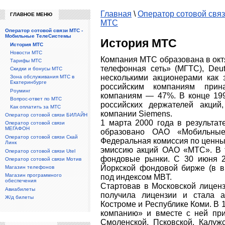
Главная
\
Оператор сотовой свя
ГЛАВНОЕ МЕНЮ
МТС
Оператор сотовой связи МТС -
Мобильные ТелеСистемы
История МТС
История МТС
Новости МТС
Компания МТС образована в окт
Тарифы МТС
телефонная сеть» (МГТС), Deut
Скидки и бонусы МТС
несколькими акционерами как 
Зона обслуживания МТС в
Екатеринбурге
российским компаниям при
Роуминг
компаниям — 47%. В конце 199
Вопрос-ответ по МТС
российских держателей акций
Как оплатить за МТС
компании Siemens.
Оператор сотовой связи БИЛАЙН
1 марта 2000 года в результ
Оператор сотовой связи
МЕГАФОН
образовано ОАО «Мобильные
Оператор сотовой связи Скай
Федеральная комиссия по ценны
Линк
эмиссию акций ОАО «МТС». В 
Оператор сотовой связи Utel
фондовые рынки. С 30 июня 2
Оператор сотовой связи Мотив
Йоркской фондовой бирже (в в
Магазин телефонов
Магазин программного
под индексом MBT.
обеспечения
Стартовав в Московской лиценз
Авиабилеты
получила лицензии и стала а
Ж/д билеты
Костроме и Республике Коми. В
компанию» и вместе с ней при
Смоленской, Псковской, Калужс