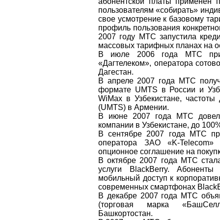
абонентской платы применен п
пользователям «собирать» инди
свое усмотрение к базовому та
профиль пользования конкретно
2007 году МТС запустила кред
массовых тарифных планах на ос
В июле 2006 года МТС при
«Дагтелеком», оператора сотов
Дагестан.
В апреле 2007 года МТС получ
формате UMTS в России и Узбе
WiMax в Узбекистане, частоты 
(UMTS) в Армении.
В июне 2007 года МТС довел
компании в Узбекистане, до 100%
В сентябре 2007 года МТС пр
оператора ЗАО «K-Telecom» 
опционное соглашение на покупк
В октябре 2007 года МТС стал
услуги BlackBerry. Абонент
мобильный доступ к корпоратив
современных смартфонах BlackB
В декабре 2007 года МТС объ
(торговая марка «БашСелл
Башкортостан.