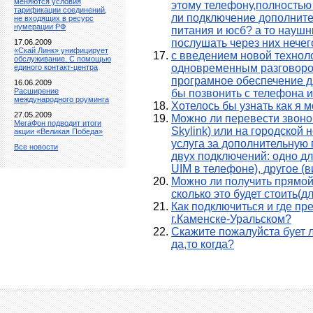
меняются условия
этому телефону,полность
тарификации соединений,
ли подключение дополните
не входящих в ресурс
нумерации РФ
питания и юсб? а то наушн
послушать через них нечего.
17.06.2009
«Скай Линк» унифицирует
с введением новой технол
обслуживание. С помощью
одновременным разговором
единого контакт-центра
програмное обеспечение д
16.06.2009
Расширение
бы позвонить с телефона 
международного роуминга
Хотелось бы узнать как я 
27.05.2009
Можно ли перевести звонок
МегаФон подводит итоги
Skylink) или на городской 
акции «Великая Победа»
услуга за дополнительную
Все новости
двух подключений: одно дл
UIM в телефоне), другое (
Можно ли получить прямой
сколько это будет стоить(
Как подключиться и где п
г.Каменске-Уральском?
Скажите пожалуйста бует 
да,то когда?