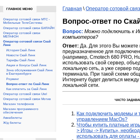
Главная
\
Оператор сотовой связ
ГЛАВНОЕ МЕНЮ
Вопрос-ответ по Ска
Оператор сотовой связи МТС -
Мобильные ТелеСистемы
Оператор сотовой связи БИЛАЙН
Вопрос:
Можно подключить к И
Оператор сотовой связи
компьютеров?
МЕГАФОН
Оператор сотовой связи Скай
Линк
Ответ:
Да. Для этого Вы можете
История Скай Линк
предназначенное для подключен
Новости Скай Линк
(например, Cmotech 680 PRO, Hu
Тарифы Скай Линк
использовать свой сервер, объ
Акции и бонусы Скай Линк
локальную сеть, а уже сервер п
Зона обслуживания Скай Линк
терминала. При такой схеме общ
в Екатеринбурге
Интернету будет делиться между
Роуминг
Вопрос-ответ по Скай Линк
локальной сети.
Как оплатить за Скай Линк
Оператор сотовой связи Utel
Оператор сотовой связи Мотив
ЧАСТО ЗАДАВА
Магазин телефонов
Магазин программного
обеспечения
Как подключить модемы и 
Авиабилеты
управлением MacOs?
Ж/д билеты
Чтобы купить платные игры
> Игры -> Купить», необхо
использовать для оплаты 