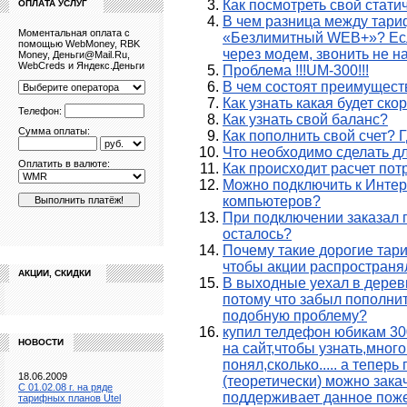
Как посмотреть свой стати
ОПЛАТА УСЛУГ
В чем разница между тари
Моментальная оплата с
«Безлимитный WEB+»? Есл
помощью WebMoney, RBK
через модем, звонить не на
Money, Деньги@Mail.Ru,
WebCreds и Яндекс.Деньги
Проблема !!!UM-300!!!
В чем состоят преимущест
Как узнать какая будет ск
Телефон:
Как узнать свой баланс?
Сумма оплаты:
Как пополнить свой счет? 
Что необходимо сделать д
Оплатить в валюте:
Как происходит расчет по
Можно подключить к Интер
компьютеров?
При подключении заказал п
осталось?
Почему такие дорогие тар
чтобы акции распространял
АКЦИИ, СКИДКИ
В выходные уехал в деревн
потому что забыл пополнит
подобную проблему?
купил телдефон юбикам 300
НОВОСТИ
на сайт,чтобы узнать,много
понял,сколько..... а тепер
18.06.2009
(теоретически) можно зака
C 01.02.08 г. на ряде
поддерживает данное поже
тарифных планов Utel